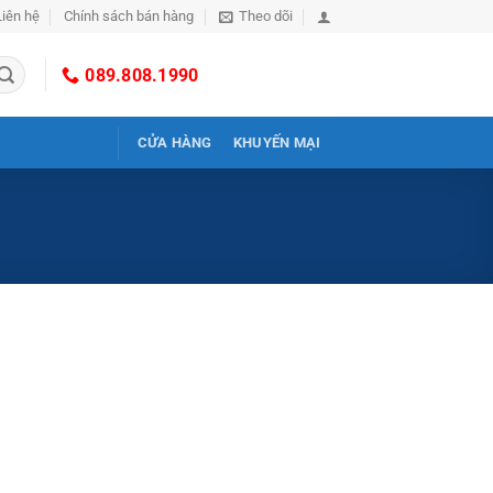
Liên hệ
Chính sách bán hàng
Theo dõi
089.808.1990
CỬA HÀNG
KHUYẾN MẠI