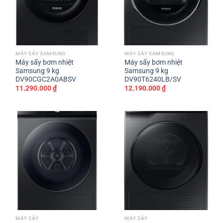
MÁY SẤY SAMSUNG
MÁY SẤY SAMSUNG
Máy sấy bơm nhiệt
Máy sấy bơm nhiệt
Samsung 9 kg
Samsung 9 kg
DV90CGC2A0ABSV
DV90T6240LB/SV
11.290.000
₫
12.190.000
₫
MÁY SẤY
MÁY SẤY