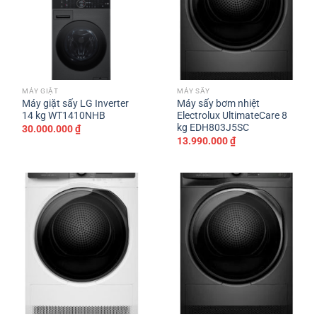
MÁY GIẶT
MÁY SẤY
Máy giặt sấy LG Inverter
Máy sấy bơm nhiệt
14 kg WT1410NHB
Electrolux UltimateCare 8
kg EDH803J5SC
30.000.000
₫
13.990.000
₫