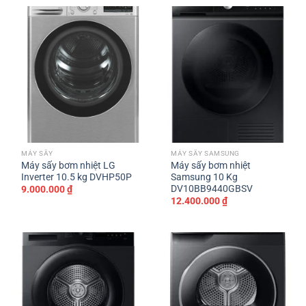
MÁY SẤY
MÁY SẤY SAMSUNG
Máy sấy bơm nhiệt LG
Máy sấy bơm nhiệt
Inverter 10.5 kg DVHP50P
Samsung 10 Kg
DV10BB9440GBSV
9.000.000
₫
12.400.000
₫