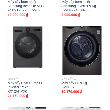
Máy sấy bơm nhiệt
Máy sấy bơm nhiệt
Samsung Bespoke AI 17
Samsung Inverter 9 Kg
kg DV17B9750CV/SV
DV90T7240BB/SV
18.000.000
₫
8.000.000
₫
MÁY SẤY
MÁY SẤY LG
Máy sấy Heat Pump LG
Máy sấy LG 9 Kg
Inverter 12 kg
DVHP09B
RX12VHP3K
10.170.000
₫
21.150.000
₫