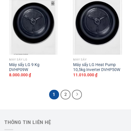
MÁY SẤY LG
MÁY SẤY
Máy sấy LG 9 Kg
Máy sấy LG Heat Pump
DVHP09W
10,5kg Inverter DVHP50W
8.000.000
₫
11.010.000
₫
1
2
THÔNG TIN LIÊN HỆ