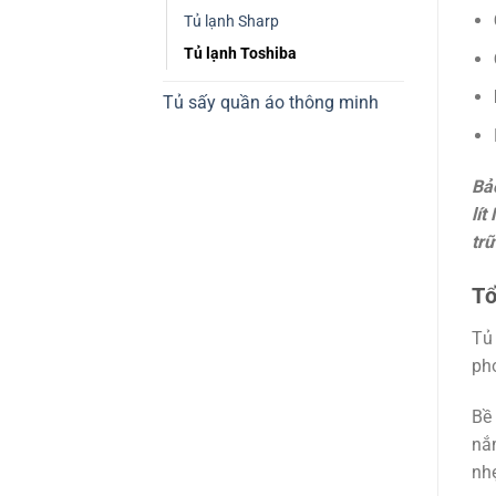
Tủ lạnh Sharp
Tủ lạnh Toshiba
Tủ sấy quần áo thông minh
Bảo
lít
trữ
Tổ
Tủ 
pho
Bề 
nắm
nhẹ