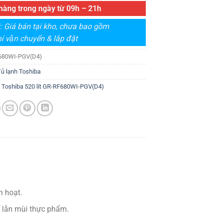
hàng trong ngày từ 09h – 21h
: Giá bán tại kho, chưa bao gồm
í vận chuyển & lắp đặt
680WI-PGV(D4)
Tủ lạnh Toshiba
h Toshiba 520 lít GR-RF680WI-PGV(D4)
h hoạt.
ế lẫn mùi thực phẩm.