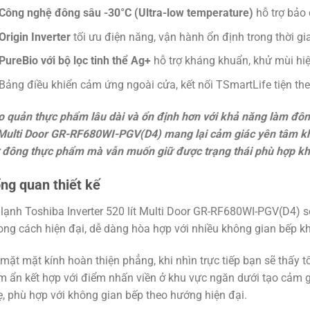
Công nghệ đông sâu -30°C (Ultra-low temperature)
hỗ trợ bảo
Origin Inverter
tối ưu điện năng, vận hành ổn định trong thời gia
PureBio với bộ lọc tinh thể Ag+
hỗ trợ kháng khuẩn, khử mùi hi
Bảng điều khiển cảm ứng ngoài cửa, kết nối TSmartLife tiện the
 quản thực phẩm lâu dài và ổn định hơn với khả năng làm đông
 Multi Door GR-RF680WI-PGV(D4) mang lại cảm giác yên tâm kh
 đông thực phẩm mà vẫn muốn giữ được trạng thái phù hợp khi 
ng quan thiết kế
lạnh Toshiba Inverter 520 lít Multi Door GR-RF680WI-PGV(D4) s
ng cách hiện đại, dễ dàng hòa hợp với nhiều không gian bếp k
mặt mặt kính hoàn thiện phẳng, khi nhìn trực tiếp bạn sẽ thấy 
 ẩn kết hợp với điểm nhấn viền ở khu vực ngăn dưới tạo cảm 
, phù hợp với không gian bếp theo hướng hiện đại.