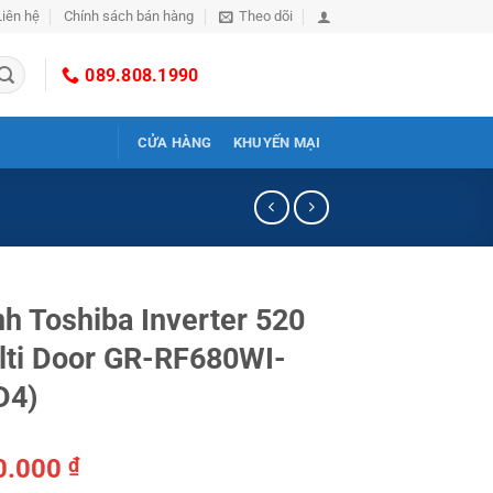
Liên hệ
Chính sách bán hàng
Theo dõi
089.808.1990
CỬA HÀNG
KHUYẾN MẠI
nh Toshiba Inverter 520
ulti Door GR-RF680WI-
D4)
0.000
₫