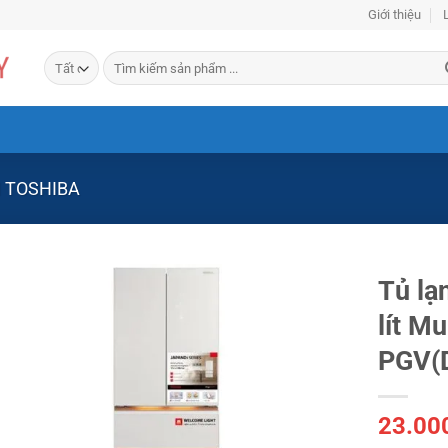
Giới thiệu
Tìm
kiếm:
 TOSHIBA
Tủ lạ
lít M
PGV(
23.00