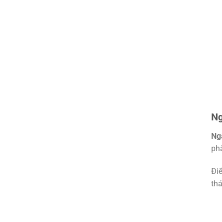
Ng
Ngă
ph
Đi
thá