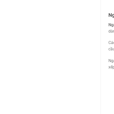
Ng
Ngă
dà
Các
cầ
Ngă
xếp