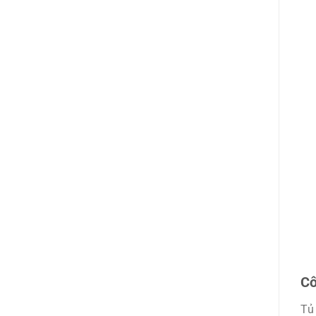
Cô
Tủ