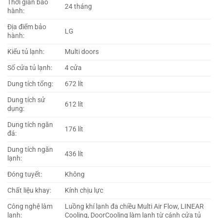
Thời gian bảo
24 tháng
hành:
Địa điểm bảo
LG
hành:
Kiểu tủ lạnh:
Multi doors
Số cửa tủ lạnh:
4 cửa
Dung tích tổng:
672 lít
Dung tích sử
612 lít
dụng:
Dung tích ngăn
176 lít
đá:
Dung tích ngăn
436 lít
lạnh:
Đóng tuyết:
Không
Chất liệu khay:
Kính chịu lực
Công nghệ làm
Luồng khí lạnh đa chiều Multi Air Flow, LINEAR
lạnh:
Cooling, DoorCooling làm lạnh từ cánh cửa tủ