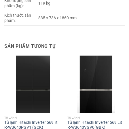
Khối lượng sản
119 kg
phẩm (kg):
Kích thước sản
835 x 736 x 1860 mm
phẩm:
SẢN PHẨM TƯƠNG TỰ
TỦ LẠNH
TỦ LẠNH
Tủ lạnh Hitachi Inverter 569 lít
Tủ lạnh Hitachi Inverter 569 Lít
R-WB640PGV1 (GCK)
R-WB640VGV0(GBK)