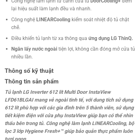
Công nghệ làm lạnh từ cánh cửa tủ
DoorCooling+
đem
lại hiệu suất làm lạnh đều và nhanh.
Công nghệ
LINEARCooling
kiểm soát nhiệt độ tủ chặt
chẽ.
Điều khiển tủ lạnh từ xa thông qua
ứng dụng LG ThinQ.
Ngăn lấy nước ngoài
tiện lợi, không cần đóng mở cửa tủ
nhiều lần.
Thông số kỹ thuật
Thông tin sản phẩm
Tủ lạnh LG Inverter 612 lít Multi Door InstaView
LFD61BLGAI mang vẻ ngoài tinh tế, với dung tích sử dụng
612 lít phù hợp với các gia đình trên 5 thành viên, sử dụng
tiết kiệm điện với cửa phụ InstaView giúp bạn có thể nhìn
thấu bên trong tủ. Công nghệ làm lạnh LINEARCooling, bộ
lọc 3 lớp Hygiene Fresh+™ giúp bảo quản thực phẩm luôn
tươi ngon.