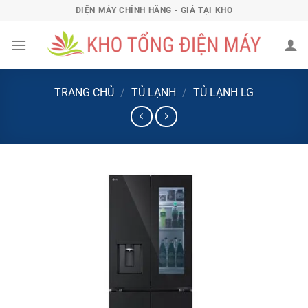
Bỏ
ĐIỆN MÁY CHÍNH HÃNG - GIÁ TẠI KHO
qua
nội
dung
TRANG CHỦ
/
TỦ LẠNH
/
TỦ LẠNH LG