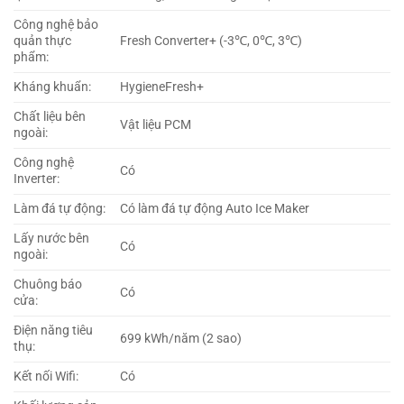
Công nghệ bảo
quản thực
Fresh Converter+ (-3℃, 0℃, 3℃)
phẩm:
Kháng khuẩn:
HygieneFresh+
Chất liệu bên
Vật liệu PCM
ngoài:
Công nghệ
Có
Inverter:
Làm đá tự động:
Có làm đá tự động Auto Ice Maker
Lấy nước bên
Có
ngoài:
Chuông báo
Có
cửa:
Điện năng tiêu
699 kWh/năm (2 sao)
thụ:
Kết nối Wifi:
Có