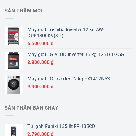
SẢN PHẨM MỚI
Máy giặt Toshiba Inverter 12 kg AW-
DUK1300KV(SG)
6.500.000
₫
Máy giặt LG AI DD Inverter 16 kg T2516DX5G
8.300.000
₫
Máy giặt LG Inverter 12 kg FX1412N5S
9.900.000
₫
SẢN PHẨM BÁN CHẠY
Tủ lạnh Funiki 135 lít FR-135CD
2.790.000
₫