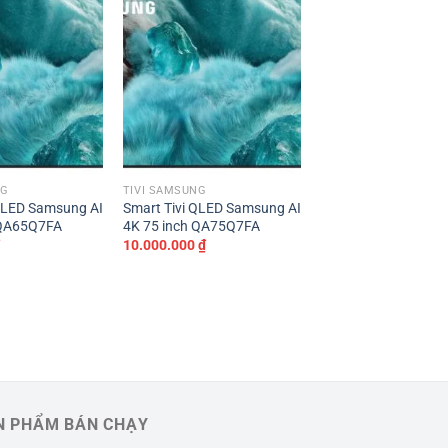
NG
TIVI SAMSUNG
TIVI SAMSUNG
 QLED Samsung AI
Smart Tivi QLED Samsung AI
Smart Tivi Crystal 
 QA65Q7FA
4K 75 inch QA75Q7FA
Samsung 4K 50 inch
UA50U8500F
₫
10.000.000
₫
5.000.000
₫
N PHẨM BÁN CHẠY