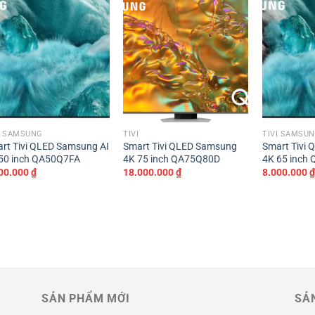
I SAMSUNG
TIVI
TIVI SAMSU
rt Tivi QLED Samsung AI
Smart Tivi QLED Samsung
Smart Tivi
50 inch QA50Q7FA
4K 75 inch QA75Q80D
4K 65 inch
00.000
₫
18.000.000
₫
8.000.000
SẢN PHẨM MỚI
SẢ