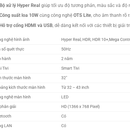
Bộ xử lý Hyper Real
giúp tối ưu độ tương phản, màu sắc và độ n
Công suất loa 10W
cùng công nghệ
OTS Lite
, cho âm thanh rõ 
Hỗ trợ cổng HDMI và USB
, dễ dàng kết nối với các thiết bị giải tr
g nghệ hình ảnh
Hyper Real, HDR, HDR 10+,Mega Contr
 số quét thực
50Hz
 hành
2 năm
i Tivi
Smart Tivi
h thước màn hình
32″
ảng kích thước màn hình
Từ 32 – 43 inch
g nghệ màn hình
LED
phân giải
HD (1366 x 768 Pixel)
etooth
Có
ng LAN
Có