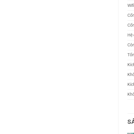
Wif
Cổ
Cổ
Hệ 
Côn
Tổn
Kíc
Khố
Kíc
Khố
S