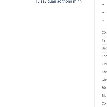
Tủ sấy quần áo thông minh
Côn
Tần
Bảo
Loạ
Kíc
Kho
Côn
Độ 
Blu
Cổ