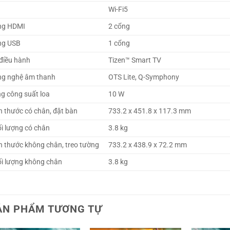
i
Wi-Fi5
ng HDMI
2 cổng
ng USB
1 cổng
điều hành
Tizen™ Smart TV
g nghệ âm thanh
OTS Lite, Q-Symphony
g công suất loa
10 W
h thước có chân, đặt bàn
733.2 x 451.8 x 117.3 mm
i lượng có chân
3.8 kg
h thước không chân, treo tường
733.2 x 438.9 x 72.2 mm
i lượng không chân
3.8 kg
ẢN PHẨM TƯƠNG TỰ