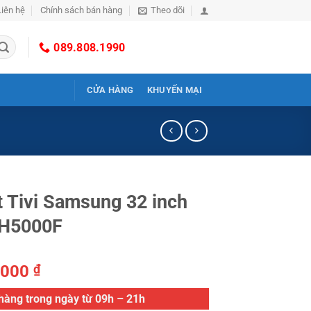
Liên hệ
Chính sách bán hàng
Theo dõi
089.808.1990
CỬA HÀNG
KHUYẾN MẠI
 Tivi Samsung 32 inch
H5000F
.000
₫
hàng trong ngày từ 09h – 21h