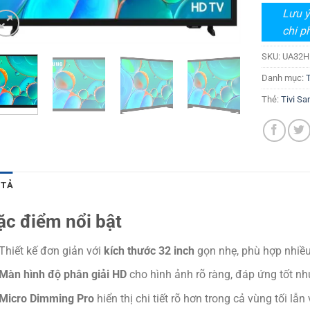
Lưu ý
chi ph
SKU:
UA32H
Danh mục:
Thẻ:
Tivi S
 TẢ
ặc điểm nổi bật
Thiết kế đơn giản với
kích thước 32 inch
gọn nhẹ, phù hợp nhiều
Màn hình độ phân giải HD
cho hình ảnh rõ ràng, đáp ứng tốt nh
Micro Dimming Pro
hiển thị chi tiết rõ hơn trong cả vùng tối lẫ