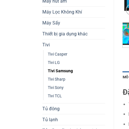
Máy hút ẩm
Máy Lọc Không Khí
Máy Sấy
Thiết bị gia dụng khác
Tivi
Tivi Casper
Tivi LG
Tivi Samsung
MÔ
Tivi Sharp
Tivi Sony
Đ
Tivi TCL
Tủ đông
Tủ lạnh