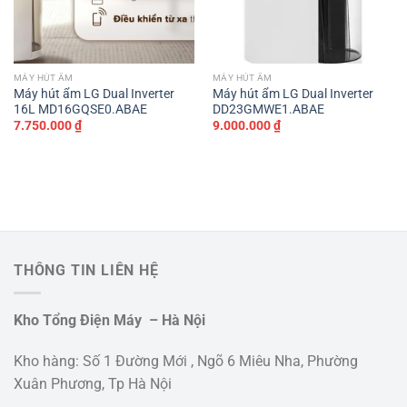
MÁY HÚT ẨM
MÁY HÚT ẨM
Máy hút ẩm LG Dual Inverter
Máy hút ẩm LG Dual Inverter
16L MD16GQSE0.ABAE
DD23GMWE1.ABAE
7.750.000
₫
9.000.000
₫
THÔNG TIN LIÊN HỆ
Kho Tổng Điện Máy – Hà Nội
Kho hàng: Số 1 Đường Mới , Ngõ 6 Miêu Nha, Phường
Xuân Phương, Tp Hà Nội