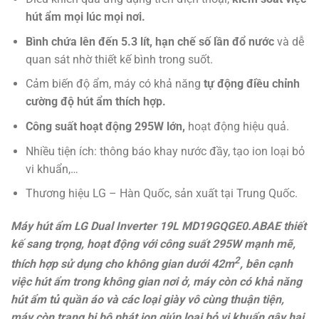
hút ẩm mọi lúc mọi nơi.
Bình chứa lên đến 5.3 lít, hạn chế số lần đổ nước
và dễ
quan sát nhờ thiết kế bình trong suốt.
Cảm biến độ ẩm, máy có khả năng
tự động điều chỉnh
cường độ hút ẩm thích hợp.
Công suất hoạt động 295W lớn,
hoạt động hiệu quả.
Nhiều tiện ích: thông báo khay nước đầy, tạo ion loại bỏ
vi khuẩn,…
Thương hiệu LG – Hàn Quốc, sản xuất tại Trung Quốc.
Máy hút ẩm LG Dual Inverter 19L MD19GQGE0.ABAE thiết
kế sang trọng, hoạt động với công suất 295W mạnh mẽ,
2
thích hợp sử dụng cho không gian dưới 42m
, bên cạnh
việc hút ẩm trong không gian nơi ở, máy còn có khả năng
hút ẩm tủ quần áo và các loại giày vô cùng thuận tiện,
máy còn trang bị bộ phát ion giúp loại bỏ vi khuẩn gây hại,