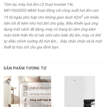
Tóm lại, máy hút ẩm LG Dual Inverter 19L
MD19GQGE0.ABAE​ hoạt động với công suất hút ẩm cao
2
19 lít/ngày phù hợp cho không gian dưới 42m
với nhiều
tiện ích đi kèm như hút ẩm cho giày, điều khiển qua ứng
dụng một cách dễ dàng, máy có trang bị cảm ứng kèm
màn hình hiển thị rõ nét, nhờ cảm biến độ ẩm, máy có thể
tự điều chỉnh cường độ hút ẩm,… Đây chắc chắn sẽ là một
thiết bị hữu ích cho gia đình bạn.
SẢN PHẨM TƯƠNG TỰ