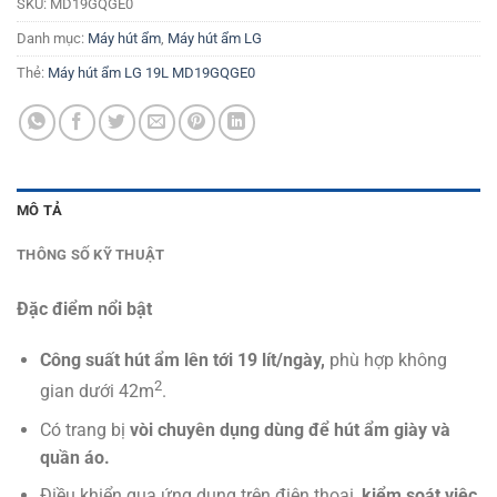
SKU:
MD19GQGE0
Danh mục:
Máy hút ẩm
,
Máy hút ẩm LG
Thẻ:
Máy hút ẩm LG 19L MD19GQGE0
MÔ TẢ
THÔNG SỐ KỸ THUẬT
Đặc điểm nổi bật
Công suất hút ẩm lên tới 19 lít/ngày,
phù hợp không
2
gian dưới 42m
.
Có trang bị
vòi chuyên dụng dùng để
hút ẩm giày và
quần áo.
Điều khiển qua ứng dụng trên điện thoại,
kiểm soát việc