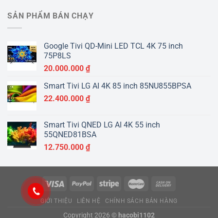
SẢN PHẨM BÁN CHẠY
Google Tivi QD-Mini LED TCL 4K 75 inch
75P8LS
20.000.000
₫
Smart Tivi LG AI 4K 85 inch 85NU855BPSA
22.400.000
₫
Smart Tivi QNED LG AI 4K 55 inch
55QNED81BSA
12.750.000
₫
GIỚI THIỆU
LIÊN HỆ
CHÍNH SÁCH BÁN HÀNG
Copyright 2026 ©
hacobi1102