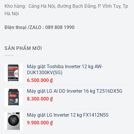
Kho hàng: Cảng Hà Nội, đường Bạch Đằng, P. Vĩnh Tuy, Tp
Hà Nội
Điện thoại /ZALO : 089 808 1990
SẢN PHẨM MỚI
Máy giặt Toshiba Inverter 12 kg AW-
DUK1300KV(SG)
6.500.000
₫
Máy giặt LG AI DD Inverter 16 kg T2516DX5G
8.300.000
₫
Máy giặt LG Inverter 12 kg FX1412N5S
9.900.000
₫