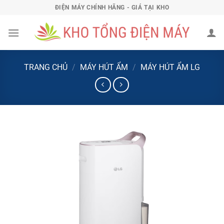
Bỏ
ĐIỆN MÁY CHÍNH HÃNG - GIÁ TẠI KHO
qua
nội
dung
TRANG CHỦ
/
MÁY HÚT ẨM
/
MÁY HÚT ẨM LG