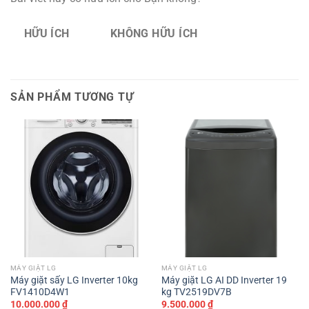
HỮU ÍCH
KHÔNG HỮU ÍCH
SẢN PHẨM TƯƠNG TỰ
MÁY GIẶT LG
MÁY GIẶT LG
Máy giặt sấy LG Inverter 10kg
Máy giặt LG AI DD Inverter 19
FV1410D4W1
kg TV2519DV7B
10.000.000
₫
9.500.000
₫