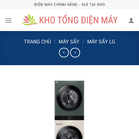
Bỏ
ĐIỆN MÁY CHÍNH HÃNG - GIÁ TẠI KHO
qua
nội
dung
TRANG CHỦ
/
MÁY SẤY
/
MÁY SẤY LG