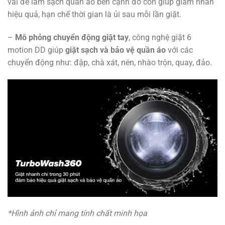
vải để làm sạch quần áo bên cạnh đó còn giúp giảm nhăn
hiệu quả, hạn chế thời gian là ủi sau mỗi lần giặt.
–
Mô phỏng chuyển động giặt tay
, công nghệ giặt 6
motion DD giúp
giặt sạch và bảo vệ quần áo
với các
chuyển động như: đập, chà xát, nén, nhào trộn, quay, đảo.
*Hình ảnh chỉ mang tính chất minh họa