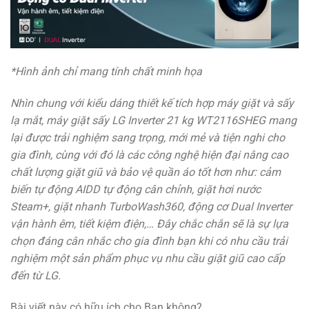
*Hình ảnh chỉ mang tính chất minh họa
Nhìn chung với kiểu dáng thiết kế tích hợp máy giặt và sấy
lạ mắt, máy giặt sấy LG Inverter 21 kg WT2116SHEG mang
lại được trải nghiệm sang trọng, mới mẻ và tiện nghi cho
gia đình, cùng với đó là các công nghệ hiện đại nâng cao
chất lượng giặt giũ và bảo vệ quần áo tốt hơn như: cảm
biến tự động AIDD tự động cân chỉnh, giặt hơi nước
Steam+, giặt nhanh TurboWash360, động cơ Dual Inverter
vận hành êm, tiết kiệm điện,… Đây chắc chắn sẽ là sự lựa
chọn đáng cân nhắc cho gia đình bạn khi có nhu cầu trải
nghiệm một sản phẩm phục vụ nhu cầu giặt giũ cao cấp
đến từ LG.
Bài viết này có hữu ích cho Bạn không?