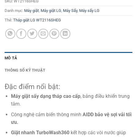
SKU:
WT2116SHEG
Danh mục:
Máy giặt
,
Máy giặt LG
,
Máy Sấy
,
Máy sấy LG
Thẻ:
Tháp giặt LG WT2116SHEG
MÔ TẢ
THÔNG SỐ KỸ THUẬT
Đặc điểm nổi bật:
Máy giặt sấy dạng tháp cao cấp
, bảng điều khiển trung
tâm.
Công nghệ cảm biến thông minh
AIDD bảo vệ sợi vải tối
ưu.
Giặt nhanh TurboWash360
kết hợp các vòi nước giúp