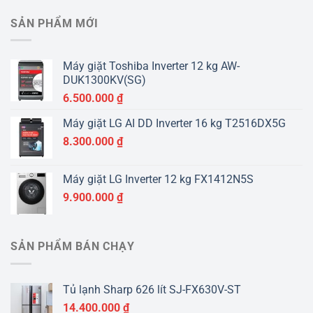
SẢN PHẨM MỚI
Máy giặt Toshiba Inverter 12 kg AW-
DUK1300KV(SG)
6.500.000
₫
Máy giặt LG AI DD Inverter 16 kg T2516DX5G
8.300.000
₫
Máy giặt LG Inverter 12 kg FX1412N5S
9.900.000
₫
SẢN PHẨM BÁN CHẠY
Tủ lạnh Sharp 626 lít SJ-FX630V-ST
14.400.000
₫