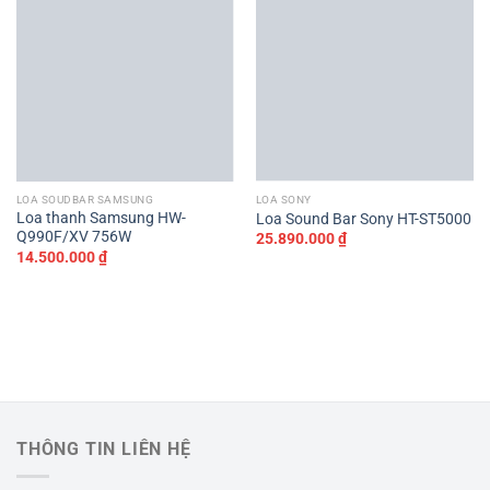
LOA SOUDBAR SAMSUNG
LOA SONY
Loa thanh Samsung HW-
Loa Sound Bar Sony HT-ST5000
Q990F/XV 756W
25.890.000
₫
14.500.000
₫
THÔNG TIN LIÊN HỆ