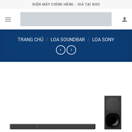
Bỏ
ĐIỆN MÁY CHÍNH HÃNG - GIÁ TẠI KHO
qua
nội
dung
TRANG CHỦ
/
LOA SOUNDBAR
/
LOA SONY