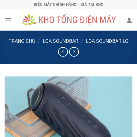
Bỏ
ĐIỆN MÁY CHÍNH HÃNG - GIÁ TẠI KHO
qua
nội
dung
TRANG CHỦ
/
LOA SOUNDBAR
/
LOA SOUNDBAR LG